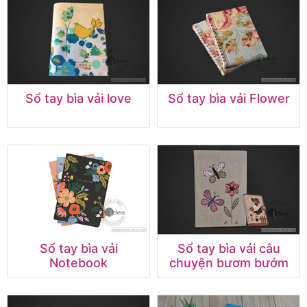
Sổ tay bìa vải love
Sổ tay bìa vải Flower
Sổ tay bìa vải
Sổ tay bìa vải câu
Notebook
chuyện bươm bướm