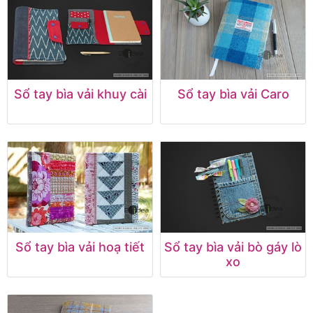
Sổ tay bìa vải khuy cài
Sổ tay bìa vải Caro
Sổ tay bìa vải hoạ tiết
Sổ tay bìa vải bò gáy lò
xo